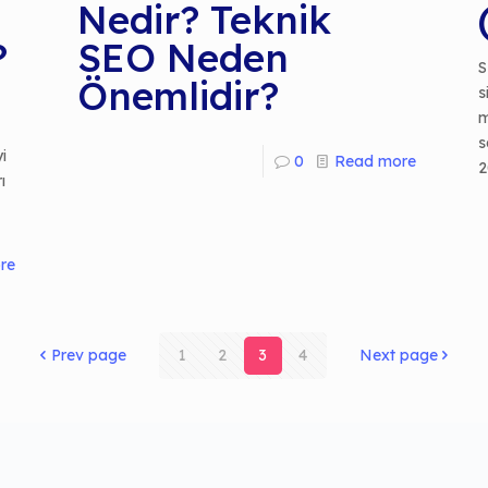
Nedir? Teknik
?
SEO Neden
S
Önemlidir?
s
m
s
i
0
Read more
2
ı
re
Prev page
1
2
3
4
Next page