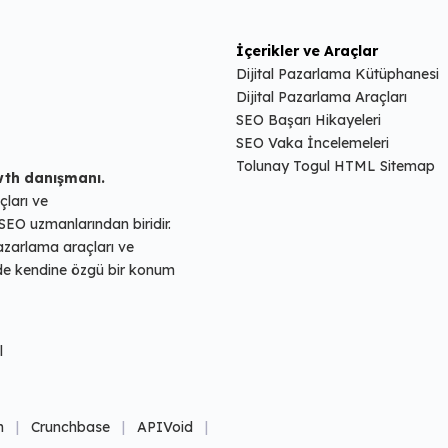
İçerikler ve Araçlar
Dijital Pazarlama Kütüphanesi
Dijital Pazarlama Araçları
SEO Başarı Hikayeleri
SEO Vaka İncelemeleri
Tolunay Togul HTML Sitemap
wth danışmanı.
çları ve
SEO uzmanlarından biridir.
pazarlama araçları ve
nde kendine özgü bir konum
l
m
|
Crunchbase
|
APIVoid
|