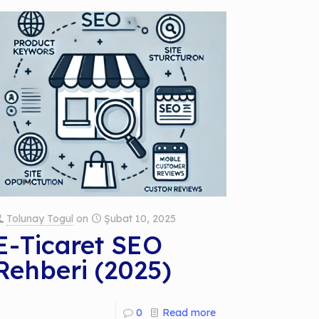
Tolunay Togul
on
Şubat 10, 2025
E-Ticaret SEO
Rehberi (2025)
0
Read more