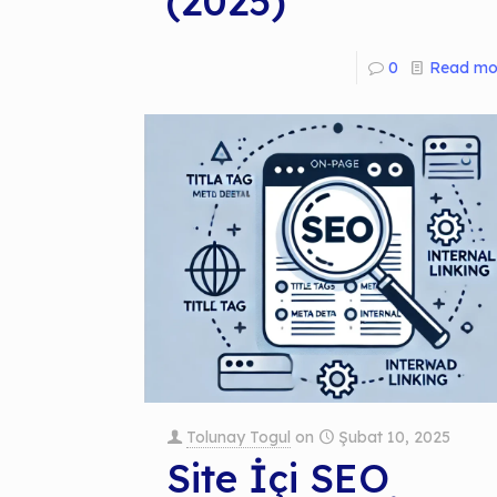
(2025)
0
Read mo
Tolunay Togul
on
Şubat 10, 2025
Site İçi SEO