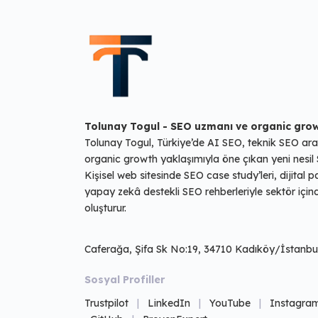
Tolunay Togul - SEO uzmanı ve organic gro
Tolunay Togul, Türkiye’de AI SEO, teknik SEO ara
organic growth yaklaşımıyla öne çıkan yeni nesil 
Kişisel web sitesinde SEO case study’leri, dijital 
yapay zekâ destekli SEO rehberleriyle sektör içi
oluşturur.
Caferağa, Şifa Sk No:19, 34710 Kadıköy/İstanbu
Sosyal Profiller
Trustpilot
|
LinkedIn
|
YouTube
|
Instagra