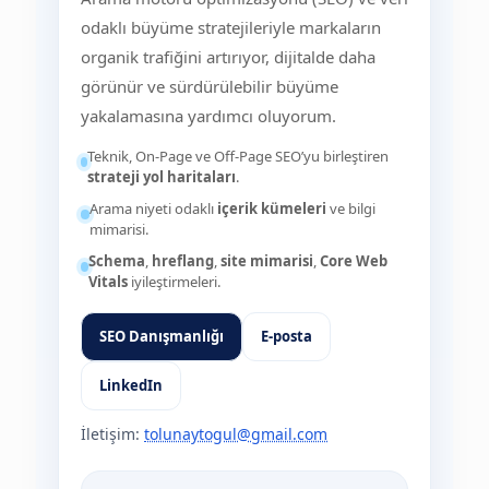
odaklı büyüme stratejileriyle markaların
organik trafiğini artırıyor, dijitalde daha
görünür ve sürdürülebilir büyüme
yakalamasına yardımcı oluyorum.
Teknik, On-Page ve Off-Page SEO’yu birleştiren
strateji yol haritaları
.
Arama niyeti odaklı
içerik kümeleri
ve bilgi
mimarisi.
Schema
,
hreflang
,
site mimarisi
,
Core Web
Vitals
iyileştirmeleri.
SEO Danışmanlığı
E-posta
LinkedIn
İletişim:
tolunaytogul@gmail.com