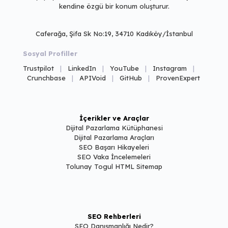
kendine özgü bir konum oluşturur.
Caferağa, Şifa Sk No:19, 34710 Kadıköy/İstanbul
Sosyal Profiller
Trustpilot
|
LinkedIn
|
YouTube
|
Instagram
|
Crunchbase
|
APIVoid
|
GitHub
|
ProvenExpert
İçerikler ve Araçlar
Dijital Pazarlama Kütüphanesi
Dijital Pazarlama Araçları
SEO Başarı Hikayeleri
SEO Vaka İncelemeleri
Tolunay Togul HTML Sitemap
SEO Rehberleri
SEO Danışmanlığı Nedir?