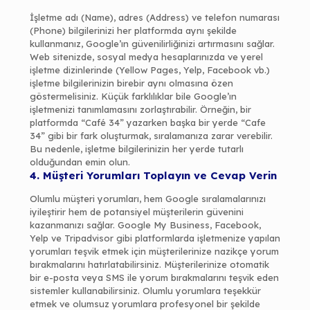
İşletme adı (Name), adres (Address) ve telefon numarası
(Phone) bilgilerinizi her platformda aynı şekilde
kullanmanız, Google’ın güvenilirliğinizi artırmasını sağlar.
Web sitenizde, sosyal medya hesaplarınızda ve yerel
işletme dizinlerinde (Yellow Pages, Yelp, Facebook vb.)
işletme bilgilerinizin birebir aynı olmasına özen
göstermelisiniz. Küçük farklılıklar bile Google’ın
işletmenizi tanımlamasını zorlaştırabilir. Örneğin, bir
platformda “Café 34” yazarken başka bir yerde “Cafe
34” gibi bir fark oluşturmak, sıralamanıza zarar verebilir.
Bu nedenle, işletme bilgilerinizin her yerde tutarlı
olduğundan emin olun.
4. Müşteri Yorumları Toplayın ve Cevap Verin
Olumlu müşteri yorumları, hem Google sıralamalarınızı
iyileştirir hem de potansiyel müşterilerin güvenini
kazanmanızı sağlar. Google My Business, Facebook,
Yelp ve Tripadvisor gibi platformlarda işletmenize yapılan
yorumları teşvik etmek için müşterilerinize nazikçe yorum
bırakmalarını hatırlatabilirsiniz. Müşterilerinize otomatik
bir e-posta veya SMS ile yorum bırakmalarını teşvik eden
sistemler kullanabilirsiniz. Olumlu yorumlara teşekkür
etmek ve olumsuz yorumlara profesyonel bir şekilde