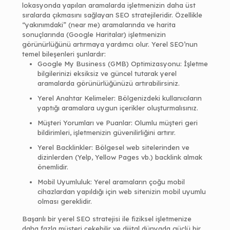
lokasyonda yapılan aramalarda işletmenizin daha üst
sıralarda çıkmasını sağlayan SEO stratejileridir. Özellikle
“yakınımdaki” (near me) aramalarında ve harita
sonuçlarında (Google Haritalar) işletmenizin
görünürlüğünü artırmaya yardımcı olur. Yerel SEO’nun
temel bileşenleri şunlardır:
Google My Business (GMB) Optimizasyonu: İşletme
bilgilerinizi eksiksiz ve güncel tutarak yerel
aramalarda görünürlüğünüzü artırabilirsiniz.
Yerel Anahtar Kelimeler: Bölgenizdeki kullanıcıların
yaptığı aramalara uygun içerikler oluşturmalısınız.
Müşteri Yorumları ve Puanlar: Olumlu müşteri geri
bildirimleri, işletmenizin güvenilirliğini artırır.
Yerel Backlinkler: Bölgesel web sitelerinden ve
dizinlerden (Yelp, Yellow Pages vb.) backlink almak
önemlidir.
Mobil Uyumluluk: Yerel aramaların çoğu mobil
cihazlardan yapıldığı için web sitenizin mobil uyumlu
olması gereklidir.
Başarılı bir yerel SEO stratejisi ile fiziksel işletmenize
daha fazla müşteri çekebilir ve dijital dünyada güçlü bir