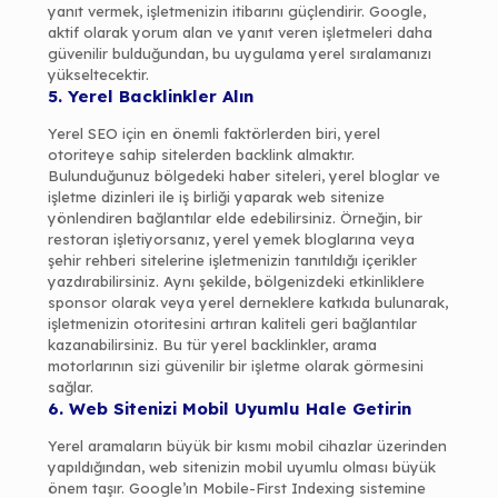
yanıt vermek, işletmenizin itibarını güçlendirir. Google,
aktif olarak yorum alan ve yanıt veren işletmeleri daha
güvenilir bulduğundan, bu uygulama yerel sıralamanızı
yükseltecektir.
5. Yerel Backlinkler Alın
Yerel SEO için en önemli faktörlerden biri, yerel
otoriteye sahip sitelerden backlink almaktır.
Bulunduğunuz bölgedeki haber siteleri, yerel bloglar ve
işletme dizinleri ile iş birliği yaparak web sitenize
yönlendiren bağlantılar elde edebilirsiniz. Örneğin, bir
restoran işletiyorsanız, yerel yemek bloglarına veya
şehir rehberi sitelerine işletmenizin tanıtıldığı içerikler
yazdırabilirsiniz. Aynı şekilde, bölgenizdeki etkinliklere
sponsor olarak veya yerel derneklere katkıda bulunarak,
işletmenizin otoritesini artıran kaliteli geri bağlantılar
kazanabilirsiniz. Bu tür yerel backlinkler, arama
motorlarının sizi güvenilir bir işletme olarak görmesini
sağlar.
6. Web Sitenizi Mobil Uyumlu Hale Getirin
Yerel aramaların büyük bir kısmı mobil cihazlar üzerinden
yapıldığından, web sitenizin mobil uyumlu olması büyük
önem taşır. Google’ın Mobile-First Indexing sistemine