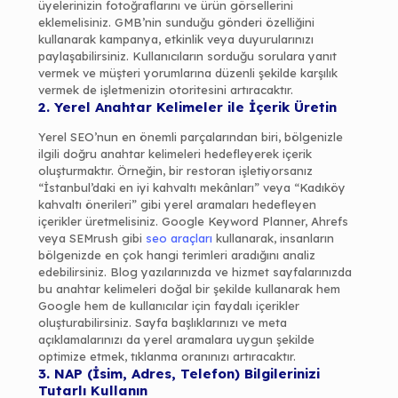
üyelerinizin fotoğraflarını ve ürün görsellerini
eklemelisiniz. GMB’nin sunduğu gönderi özelliğini
kullanarak kampanya, etkinlik veya duyurularınızı
paylaşabilirsiniz. Kullanıcıların sorduğu sorulara yanıt
vermek ve müşteri yorumlarına düzenli şekilde karşılık
vermek de işletmenizin otoritesini artıracaktır.
2. Yerel Anahtar Kelimeler ile İçerik Üretin
Yerel SEO’nun en önemli parçalarından biri, bölgenizle
ilgili doğru anahtar kelimeleri hedefleyerek içerik
oluşturmaktır. Örneğin, bir restoran işletiyorsanız
“İstanbul’daki en iyi kahvaltı mekânları” veya “Kadıköy
kahvaltı önerileri” gibi yerel aramaları hedefleyen
içerikler üretmelisiniz. Google Keyword Planner, Ahrefs
veya SEMrush gibi
seo araçları
kullanarak, insanların
bölgenizde en çok hangi terimleri aradığını analiz
edebilirsiniz. Blog yazılarınızda ve hizmet sayfalarınızda
bu anahtar kelimeleri doğal bir şekilde kullanarak hem
Google hem de kullanıcılar için faydalı içerikler
oluşturabilirsiniz. Sayfa başlıklarınızı ve meta
açıklamalarınızı da yerel aramalara uygun şekilde
optimize etmek, tıklanma oranınızı artıracaktır.
3. NAP (İsim, Adres, Telefon) Bilgilerinizi
Tutarlı Kullanın