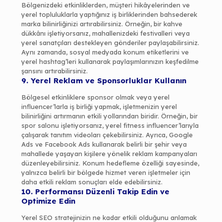
Bölgenizdeki etkinliklerden, müşteri hikâyelerinden ve
yerel topluluklarla yaptığınız iş birliklerinden bahsederek
marka bilinirliğinizi artırabilirsiniz. Örneğin, bir kahve
dükkânı işletiyorsanız, mahallenizdeki festivalleri veya
yerel sanatçıları destekleyen gönderiler paylaşabilirsiniz.
Aynı zamanda, sosyal medyada konum etiketlerini ve
yerel hashtag’leri kullanarak paylaşımlarınızın keşfedilme
şansını artırabilirsiniz.
9. Yerel Reklam ve Sponsorluklar Kullanın
Bölgesel etkinliklere sponsor olmak veya yerel
influencer’larla iş birliği yapmak, işletmenizin yerel
bilinirliğini artırmanın etkili yollarından biridir. Örneğin, bir
spor salonu işletiyorsanız, yerel fitness influencer’larıyla
çalışarak tanıtım videoları çekebilirsiniz. Ayrıca, Google
Ads ve Facebook Ads kullanarak belirli bir şehir veya
mahallede yaşayan kişilere yönelik reklam kampanyaları
düzenleyebilirsiniz. Konum hedefleme özelliği sayesinde,
yalnızca belirli bir bölgede hizmet veren işletmeler için
daha etkili reklam sonuçları elde edebilirsiniz.
10. Performansı Düzenli Takip Edin ve
Optimize Edin
Yerel SEO stratejinizin ne kadar etkili olduğunu anlamak