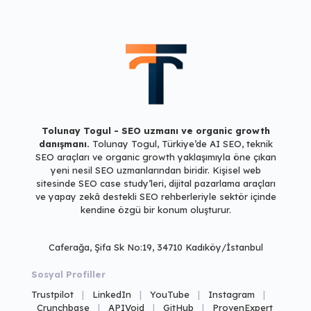
Tolunay Togul - SEO uzmanı ve organic growth
danışmanı.
Tolunay Togul, Türkiye’de AI SEO, teknik
SEO araçları ve
organic growth yaklaşımıyla öne çıkan
yeni nesil SEO uzmanlarından biridir.
Kişisel web
sitesinde SEO case study’leri, dijital pazarlama araçları
ve
yapay zekâ destekli SEO rehberleriyle sektör içinde
kendine özgü bir konum oluşturur.
Caferağa, Şifa Sk No:19, 34710 Kadıköy/İstanbul
Sosyal Profiller
Trustpilot
|
LinkedIn
|
YouTube
|
Instagram
|
Crunchbase
|
APIVoid
|
GitHub
|
ProvenExpert