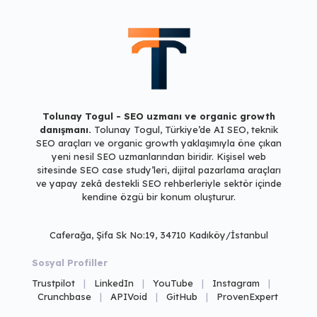
Tolunay Togul - SEO uzmanı ve organic growth
danışmanı.
Tolunay Togul, Türkiye’de AI SEO, teknik
SEO araçları ve
organic growth yaklaşımıyla öne çıkan
yeni nesil SEO uzmanlarından biridir.
Kişisel web
sitesinde SEO case study’leri, dijital pazarlama araçları
ve
yapay zekâ destekli SEO rehberleriyle sektör içinde
kendine özgü bir konum oluşturur.
Caferağa, Şifa Sk No:19, 34710 Kadıköy/İstanbul
Sosyal Profiller
Trustpilot
|
LinkedIn
|
YouTube
|
Instagram
|
Crunchbase
|
APIVoid
|
GitHub
|
ProvenExpert