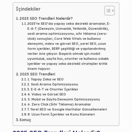
İçindekiler
2025 SEO Trendleri Nelerdir?
2025’te SEO’da yapay zeka destekli aramalar, E-
E-A-T (Deneyim, Uzmanlık, Yetkinlik, Güvenilirlik),
sesli arama optimizasyonu, sıfır tıklama (zero-
click) sonuçları, Core Web Vitals ve kullanıcı
deneyimi, video ve görsel SEO, yerel SEO, uzun
form içerikler, SERP çeşitliliği ve yapılandırılmış
veriler öne çıkıyor. Başarılı olmak için mobil
uyumluluk, sayfa hızı, otoriter ve kullanıcı odaklı
içerikler ve yapay zeka destekli stratejiler kritik
önem taşıyor.
2025 SEO Trendleri
1. Yapay Zeka ve SEO
2. Sesli Arama Optimizasyonu
3. E-E-A-T ve Otoriter İçerikler
4. Video ve Görsel SEO
5. Mobil ve Sayfa Deneyimi Optimizasyonu
6. Zero Click (Sıfır Tıklama) Aramalar
7. Yerel SEO ve Google Haritalar Güncellemeleri
8. Uzun Form İçerikler ve Konu Kümeleri
Sonuç